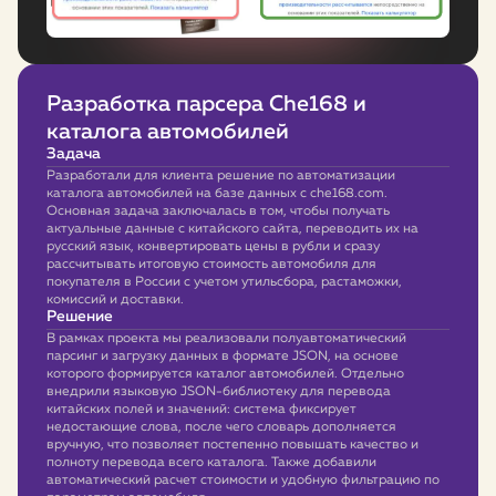
Разработка парсера Che168 и
каталога автомобилей
Задача
Разработали для клиента решение по автоматизации
каталога автомобилей на базе данных с che168.com.
Основная задача заключалась в том, чтобы получать
актуальные данные с китайского сайта, переводить их на
русский язык, конвертировать цены в рубли и сразу
рассчитывать итоговую стоимость автомобиля для
покупателя в России с учетом утильсбора, растаможки,
комиссий и доставки.
Решение
В рамках проекта мы реализовали полуавтоматический
парсинг и загрузку данных в формате JSON, на основе
которого формируется каталог автомобилей. Отдельно
внедрили языковую JSON-библиотеку для перевода
китайских полей и значений: система фиксирует
недостающие слова, после чего словарь дополняется
вручную, что позволяет постепенно повышать качество и
полноту перевода всего каталога. Также добавили
автоматический расчет стоимости и удобную фильтрацию по