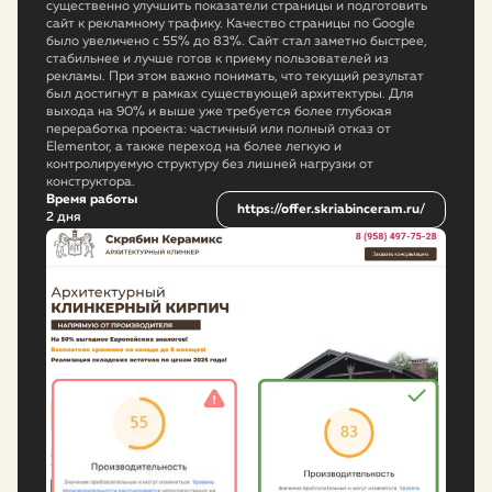
существенно улучшить показатели страницы и подготовить
сайт к рекламному трафику. Качество страницы по Google
было увеличено с 55% до 83%. Сайт стал заметно быстрее,
стабильнее и лучше готов к приему пользователей из
рекламы. При этом важно понимать, что текущий результат
был достигнут в рамках существующей архитектуры. Для
выхода на 90% и выше уже требуется более глубокая
переработка проекта: частичный или полный отказ от
Elementor, а также переход на более легкую и
контролируемую структуру без лишней нагрузки от
конструктора.
Время работы
https://offer.skriabinceram.ru/
2 дня