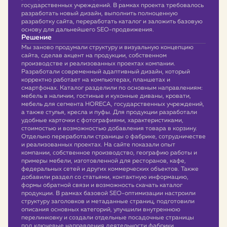
государственных учреждений. В рамках проекта требовалось
разработать новый дизайн, выполнить полноценную
разработку сайта, переработать каталог и заложить базовую
основу для дальнейшего SEO-продвижения.
Решение
Мы заново продумали структуру и визуальную концепцию
сайта, сделав акцент на продукции, собственном
производстве и реализованных проектах компании.
Разработали современный адаптивный дизайн, который
корректно работает на компьютерах, планшетах и
смартфонах. Каталог разделили по основным направлениям:
мебель в наличии, гостиные и кухонные диваны, кровати,
мебель для сегмента HORECA, государственных учреждений,
а также стулья, кресла и пуфы. Для продукции разработали
удобные карточки с фотографиями, характеристиками,
стоимостью и возможностью добавления товара в корзину.
Отдельно переработали страницы о фабрике, сотрудничестве
и реализованных проектах. На сайте показали опыт
компании, собственное производство, географию работы и
примеры мебели, изготовленной для ресторанов, кафе,
федеральных сетей и других коммерческих объектов. Также
добавили раздел со статьями, контактную информацию,
формы обратной связи и возможность скачать каталог
продукции. В рамках базовой SEO-оптимизации настроили
структуру заголовков и метаданные страниц, подготовили
описания основных категорий, улучшили внутреннюю
перелинковку и создали отдельные посадочные страницы
под ключевые направления деятельности фабрики.