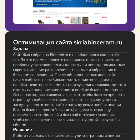
Оптимизация сайта skriabinceram.ru
Задача
Сайт был собран на Elementor и не обновлялся около трёх
лет. За это время в проекте накопилось много технических
проблем: устаревшие плагины, старые и неподдерживаемые
скрипты, лишние расширения и тяжелые изображения в
большом разрешении. После обновления плагинов сайт
начал работать нестабильно: часть скриптов выдавала
ошибки, некоторые элементы подгружались слишком долго, а
отдельные внешние зависимости вообще были недоступны.
Основная задача заключалась в том, чтобы быстро привести
страницу в рабочее состояние, снизить нагрузку, ускорить
загрузку и подготовить сайт к запуску рекламной кампании.
Важно было не просто “починить”, а сделать страницу
максимально стабильной и быстрой в текущих условиях,
чтобы пользователи не сталкивались с долгой загрузкой и
сбоями.
Решение
Работа началась с технического аудита страницы и поиска