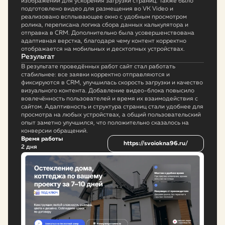
изображений для ускорения загрузки страниц. Также было
подготовлено видео для размещения во VK Video и
реализовано всплывающее окно с удобным просмотром
ролика, переписана логика сбора данных калькулятора и
отправка в CRM. Дополнительно была усовершенствована
адаптивная верстка, благодаря чему контент корректно
отображается на мобильных и десктопных устройствах.
Результат
В результате проведённых работ сайт стал работать
стабильнее: все заявки корректно отправляются и
фиксируются в CRM, улучшилась скорость загрузки и качество
визуального контента. Добавление видео-блока повысило
вовлечённость пользователей и время их взаимодействия с
сайтом. Адаптивность и структура страниц стали удобнее для
просмотра на любых устройствах, а общий пользовательский
опыт заметно улучшился, что положительно сказалось на
конверсии обращений.
Время работы
https://svoiokna96.ru/
2 дня