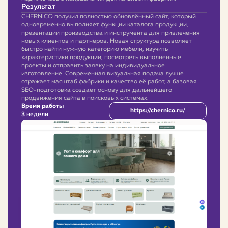
Результат
CHERNiCO получил полностью обновлённый сайт, который
одновременно выполняет функции каталога продукции,
презентации производства и инструмента для привлечения
новых клиентов и партнёров. Новая структура позволяет
быстро найти нужную категорию мебели, изучить
характеристики продукции, посмотреть выполненные
проекты и отправить заявку на индивидуальное
изготовление. Современная визуальная подача лучше
отражает масштаб фабрики и качество её работ, а базовая
SEO-подготовка создаёт основу для дальнейшего
продвижения сайта в поисковых системах.
Время работы
https://chernico.ru/
3 недели