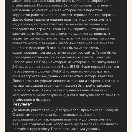
узких мест, которые сильнее всего влияли на скорость и
стабильность. После анализа были обновлены плагины и
устранены конфликты, из-за которых сайт перестал
корректно работать после долгого периода без поддержки.
Далее были удалены лишние плагины и дополнительные
надстройки, которые фактически не использовались, но
продолжали загружать свои стили, скрипты и сторонние
зависимости. Отдельное внимание уделили самописным
скриптам: за несколько лет часть из них устарела, потеряла
совместимость с текущими версиями плагинов и вызывала
ошибки в браузере. Эти скрипты были исправлены и
адаптированы под актуальную структуру сайта. Также была
проведена оптимизация визуального контента. Тяжелые
изображения в PNG, некоторые из которых были загружены в
2K-разрешении и весили от 6 до 15 МБ, были переработаны и
переведены в формат WebP. Это значительно сократило
объем загружаемых данных без заметной потери качества.
Дополнительно убрали лишние анимации и эффекты, которые
только нагружали страницу и мешали быстрой отрисовке
первого экрана. В результате страница была облегчена,
количество ошибок сокращено, а сама загрузка стала заметно
стабильнее и быстрее.
Результат
До начала работ страница загружалась примерно за 6 секунд.
Основными причинами были тяжелые изображения,
устаревшие скрипты, лишние плагины и дополнительные
внешние подключения, которые замедляли сайт и создавали
нестабильную работу. После оптимизации удалось