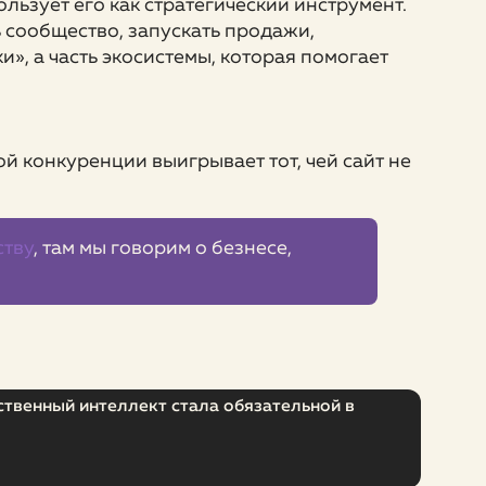
льзует его как стратегический инструмент.
 сообщество, запускать продажи,
и», а часть экосистемы, которая помогает
ой конкуренции выигрывает тот, чей сайт не
ству
, там мы говорим о безнесе,
ственный интеллект стала обязательной в