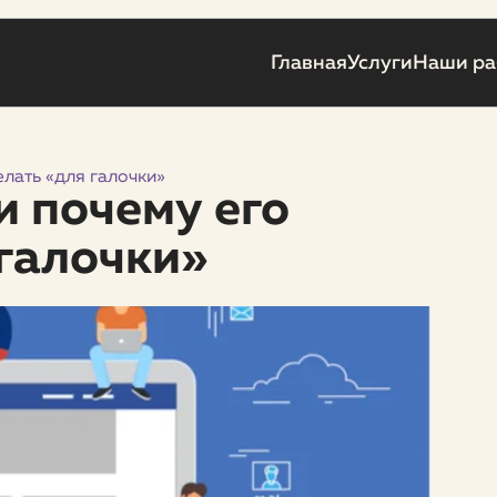
Главная
Услуги
Наши р
елать «для галочки»
и почему его
 галочки»