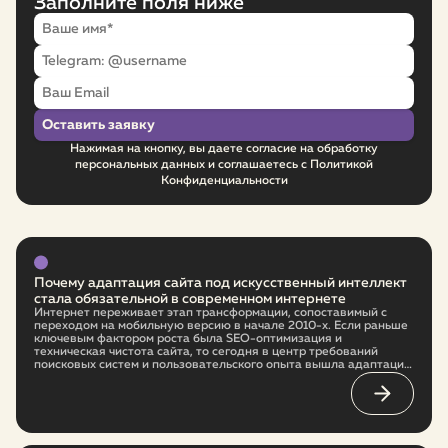
Заполните поля ниже
Нажимая на кнопку, вы даете согласие на обработку
персональных данных и соглашаетесь с Политикой
Конфиденциальности
Почему адаптация сайта под искусственный интеллект
стала обязательной в современном интернете
Интернет переживает этап трансформации, сопоставимый с
переходом на мобильную версию в начале 2010-х. Если раньше
ключевым фактором роста была SEO-оптимизация и
техническая чистота сайта, то сегодня в центр требований
поисковых систем и пользовательского опыта вышла адаптация
под искусственный интеллект. Это не временный тренд, а новая
архитектура интернета. И бизнес, который не начнёт
перестройку сейчас, в ближайшие годы заметно проиграет
более гибким конкурентам.