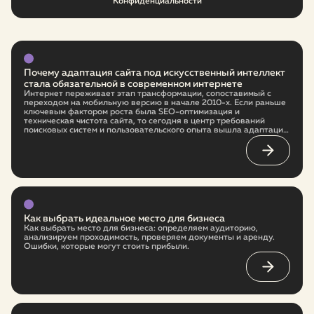
Конфиденциальности
Почему адаптация сайта под искусственный интеллект
стала обязательной в современном интернете
Интернет переживает этап трансформации, сопоставимый с
переходом на мобильную версию в начале 2010-х. Если раньше
ключевым фактором роста была SEO-оптимизация и
техническая чистота сайта, то сегодня в центр требований
поисковых систем и пользовательского опыта вышла адаптация
под искусственный интеллект. Это не временный тренд, а новая
архитектура интернета. И бизнес, который не начнёт
перестройку сейчас, в ближайшие годы заметно проиграет
более гибким конкурентам.
Как выбрать идеальное место для бизнеса
Как выбрать место для бизнеса: определяем аудиторию,
анализируем проходимость, проверяем документы и аренду.
Ошибки, которые могут стоить прибыли.